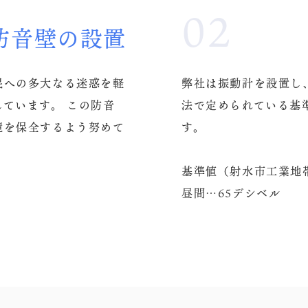
02
防音壁の設置
民への多大なる迷惑を軽
弊社は振動計を設置し、
ています。 この防音
法で定められている基
境を保全するよう努めて
す。
基準値（射水市工業地
昼間…65デシベル